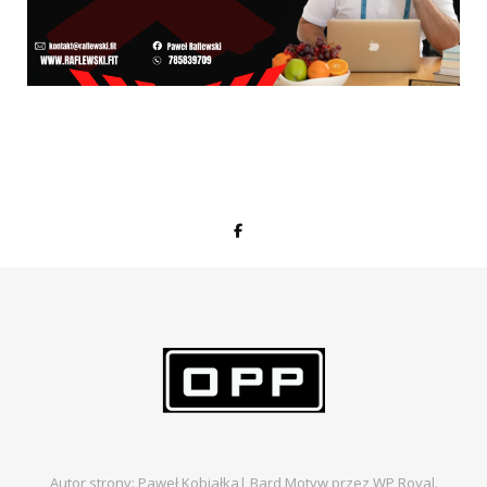
Autor strony: Paweł Kobiałka|
Bard Motyw przez
WP Royal
.