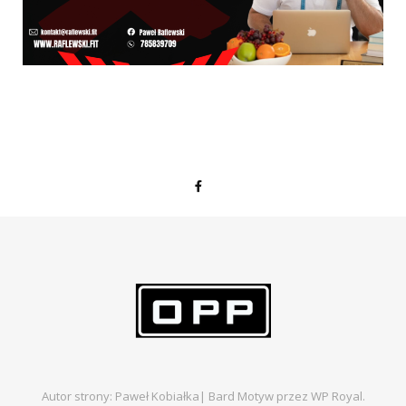
Autor strony: Paweł Kobiałka|
Bard Motyw przez
WP Royal
.